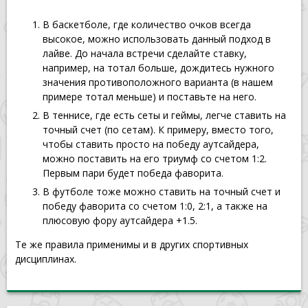
В баскетболе, где количество очков всегда
высокое, можно использовать данный подход в
лайве. До начала встречи сделайте ставку,
например, на тотал больше, дождитесь нужного
значения противоположного варианта (в нашем
примере тотал меньше) и поставьте на него.
В теннисе, где есть сеты и геймы, легче ставить на
точный счет (по сетам). К примеру, вместо того,
чтобы ставить просто на победу аутсайдера,
можно поставить на его триумф со счетом 1:2.
Первым пари будет победа фаворита.
В футболе тоже можно ставить на точный счет и
победу фаворита со счетом 1:0, 2:1, а также на
плюсовую фору аутсайдера +1.5.
Те же правила применимы и в других спортивных
дисциплинах.