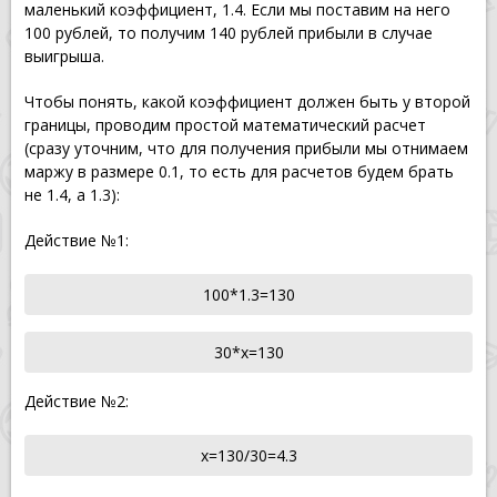
маленький коэффициент, 1.4. Если мы поставим на него
100 рублей, то получим 140 рублей прибыли в случае
выигрыша.
Чтобы понять, какой коэффициент должен быть у второй
границы, проводим простой математический расчет
(сразу уточним, что для получения прибыли мы отнимаем
маржу в размере 0.1, то есть для расчетов будем брать
не 1.4, а 1.3):
Действие №1:
100*1.3=130
30*х=130
Действие №2:
х=130/30=4.3