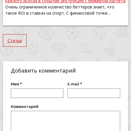
каждого исхода в событии: инструкция с примером расчёта
Очень ограниченное количество беттеров знает, что
такое ROI в ставках на спорт. С финансовой точки…
Статьи
Добавить комментарий
Имя
*
E-mail
*
Kомментарий