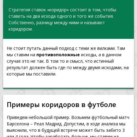
Стратегия ставок «коридор» состоит в том, чтобы
ставить на два исхода одного и того же события.
Собственно, разницу между ними и называют
коридором.
Не стоит путать данный подход с теми же вилками. Там
мы ставим на
противоположные
исходы, а в данном
случае это не так. В том то и смысл, что истинный
результат должен быть где-то между двумя исходами, на
которые мы поставили.
Примеры коридоров в футболе
Приведем небольшой пример. Возьмем футбольный матч
Барселона – Реал Мадрид. Допустим, в ходе анализа мы
выяснили, что в будущей встрече может быть забито 3
или 4 года. Чтобы заработать больше, мы ставим на