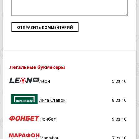
Легальные букмекеры
Леон
5 из 10
Лига Ставок
8 из 10
Фонбет
9 из 10
Марафон
7 из 10