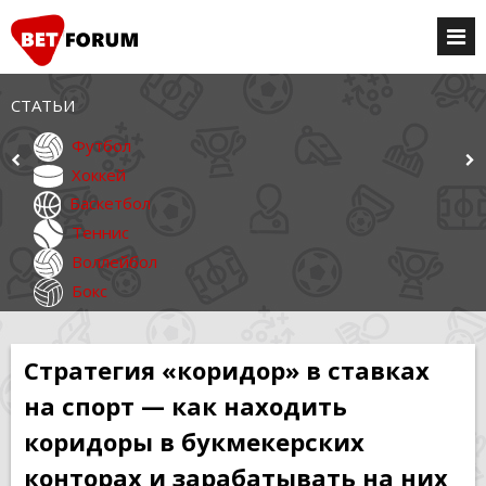
СТАТЬИ
Футбол
Хоккей
Баскетбол
Теннис
Воллейбол
Бокс
Стратегия «коридор» в ставках
на спорт — как находить
коридоры в букмекерских
конторах и зарабатывать на них