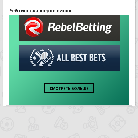
Рейтинг сканнеров вилок
СМОТРЕТЬ БОЛЬШЕ