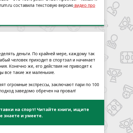
rum.ru составила текстовую версию
видео про
делять деньги. По крайней мере, каждому так
лабый человек приходит в спортзал и начинает
ния. Конечно же, его действия не приводят к
ы все такие же маленькие.
вят огромные экспрессы, заключают пари по 100
подход заведомо обречен на провал!
тавки на спорт! Читайте книги, ищите
е знаете и умеете.