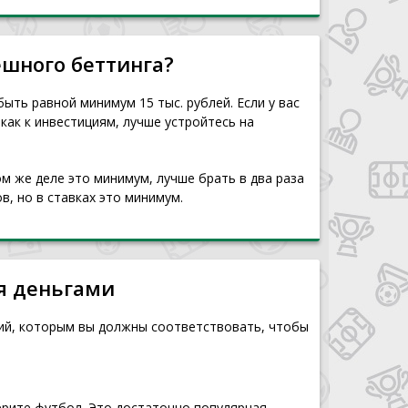
ешного беттинга?
ыть равной минимум 15 тыс. рублей. Если у вас
 как к инвестициям, лучше устройтесь на
ом же деле это минимум, лучше брать в два раза
, но в ставках это минимум.
я деньгами
вий, которым вы должны соответствовать, чтобы
ерите футбол. Это достаточно популярная