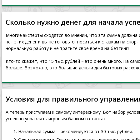
Сколько нужно денег для начала усп
Многие эксперты сходятся во мнении, что эта сумма должна б
нет этих денег и вы не готовы относиться к ставкам на спорт
нормальную работу и не тратьте свое время на беттинг!
Кто-то скажет, что 15 тыс. рублей – это очень много. На сам
больше. Возможно, это большие деньги для бытовых расходов
Условия для правильного управлени
А теперь приступаем к самому интересному. Вот набор усло
успешно управлять игровым банком в ставках:
Начальная сумма – рекомендуется от 30 тыс. рублей.
Один вид спорта. Если вы являетесь новичком, лучше б