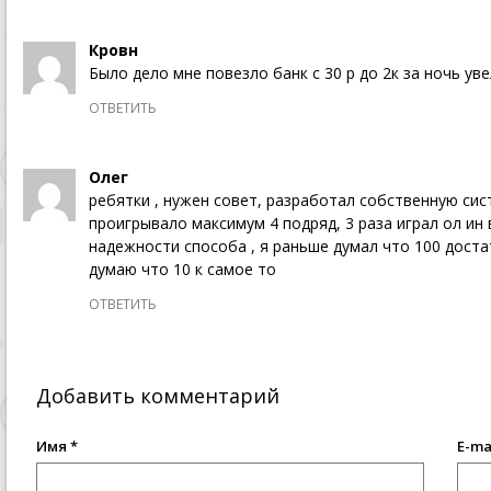
Кровн
Было дело мне повезло банк с 30 р до 2к за ночь ув
ОТВЕТИТЬ
Олег
ребятки , нужен совет, разработал собственную сист
проигрывало максимум 4 подряд, 3 раза играл ол ин 
надежности способа , я раньше думал что 100 доста
думаю что 10 к самое то
ОТВЕТИТЬ
Добавить комментарий
Имя
*
E-ma