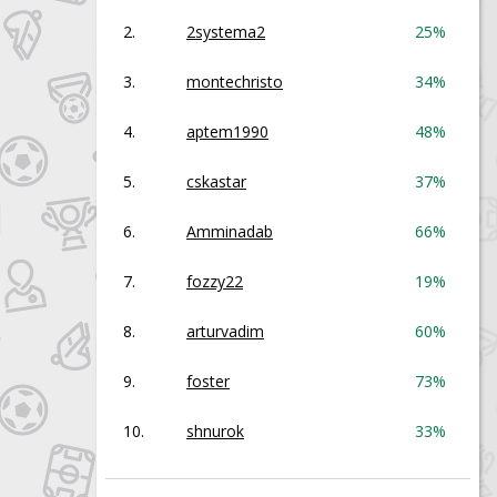
2.
2systema2
25%
3.
montechristo
34%
4.
aptem1990
48%
5.
cskastar
37%
6.
Amminadab
66%
7.
fozzy22
19%
8.
arturvadim
60%
9.
foster
73%
10.
shnurok
33%