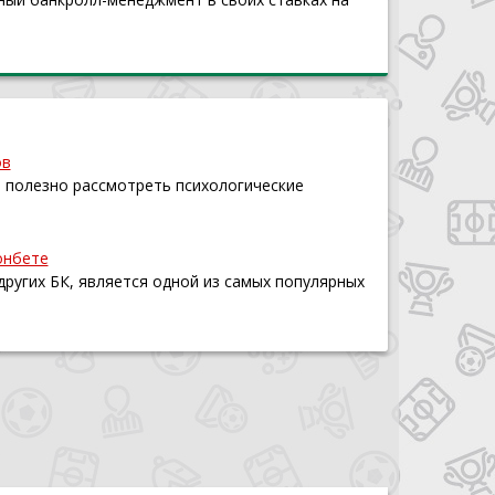
ов
ы полезно рассмотреть психологические
онбете
ругих БК, является одной из самых популярных