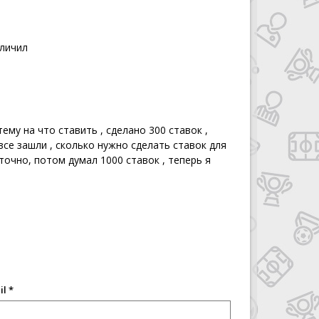
еличил
ему на что ставить , сделано 300 ставок ,
все зашли , сколько нужно сделать ставок для
точно, потом думал 1000 ставок , теперь я
il
*