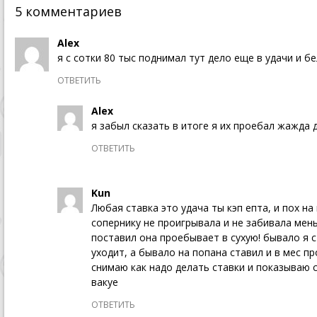
5 комментариев
Alex
я с сотки 80 тыс поднимал тут дело еще в удачи и б
ОТВЕТИТЬ
Alex
я забыл сказать в итоге я их проебал жажда 
ОТВЕТИТЬ
Kun
Любая ставка это удача ты кэп епта, и пох на
сопернику не проигрывала и не забивала мень
поставил она проебывает в сухую! бывало я с 
уходит, а бывало на попана ставил и в мес пр
снимаю как надо делать ставки и показываю св
вакуе
ОТВЕТИТЬ