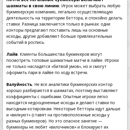
шахматы в свою линию
. Игрок может выбрать любую
букмекерскую компанию, легально осуществляющую
деятельность на территории беттора, и спокойно делать
ставки. Разница заключается только в рынках: одни
конторы предлагают поставить лишь на основные
исходы, другие добавляют больше привлекательных
событий в роспись.
Лайв
. Клиенты большинства букмекеров могут
посмотреть топовые шахматные матчи в лайве. Игроки
не только насладятся «битвой умов», но и смогут
оформить пари в лайве по ходу встречи.
Валуйность
. Не все аналитики букмекерских контор
хорошо разбираются в шахматах, поэтому выставляют
коэффициенты с ошибками. Опытные игроки легко
находятся недооцененные исходы и делают ставки по
выгодным котировкам. Некоторые бетторы идут дальше
и «вилкуют» (ставят на противоположные исходы у
разных букмекеров). Но это опасное занятие —
букмекеры не любят «вилочников» и блокируют их