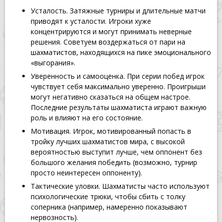
Усталость. Затяжные турниры и длительные матчи
приводят к усталости. Игроки хуже
концентрируются и могут принимать неверные
решения. Советуем воздержаться от пари на
шахматистов, находящихся на пике эмоционального
«выгорания».
Уверенность и самооценка. При серии побед игрок
чувствует себя максимально уверенно. Проигрыши
могут негативно сказаться на общем настрое.
Последние результаты шахматиста играют важную
роль и влияют на его состояние.
Мотивация. Игрок, мотивированный попасть в
тройку лучших шахматистов мира, с высокой
вероятностью выступит лучше, чем оппонент без
большого желания победить (возможно, турнир
просто неинтересен оппоненту).
Тактические уловки. Шахматисты часто используют
психологические трюки, чтобы сбить с толку
соперника (например, намеренно показывают
нервозность).