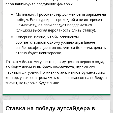
проанализируйте следующие факторы:
Мотивация. Гроссмейстер должен быть заряжен на
победу. Если турнир — проходной и не интересен
шахматисту, от пари следует воздержаться
(слишком высокая вероятность слить ставку).
Соперник. Важно, чтобы оппоненты
соответствовали одному уровню игры (иначе
разбег коэффициентов получится большим, делать
ставку будет неинтересно).
Так как у белых фигур есть преимущество первого хода,
то будет логично выбрать шахматиста, играющего
черными фигурами. По мнению аналитиков букмекерских
контор, у такого игрока чуть меньше шансов на победу, а
значит, котировка будет выше.
Ставка на победу аутсайдера в