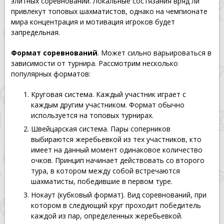
элитных соревнований. Локальные состязания вряд ли
привлекут топовых шахматистов, однако на чемпионате
мира концентрация и мотивация игроков будет
запредельная.
Формат соревнований
. Может сильно варьироваться в
зависимости от турнира. Рассмотрим несколько
популярных форматов:
Круговая система. Каждый участник играет с
каждым другим участником. Формат обычно
используется на топовых турнирах.
Швейцарская система. Пары соперников
выбираются жеребьевкой из тех участников, кто
имеет на данный момент одинаковое количество
очков. Принцип начинает действовать со второго
тура, в котором между собой встречаются
шахматисты, победившие в первом туре.
Нокаут (кубковый формат). Вид соревнований, при
котором в следующий круг проходит победитель
каждой из пар, определенных жеребьевкой.