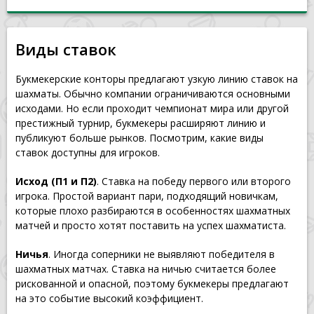
Виды ставок
Букмекерские конторы предлагают узкую линию ставок на
шахматы. Обычно компании ограничиваются основными
исходами. Но если проходит чемпионат мира или другой
престижный турнир, букмекеры расширяют линию и
публикуют больше рынков. Посмотрим, какие виды
ставок доступны для игроков.
Исход (П1 и П2)
. Ставка на победу первого или второго
игрока. Простой вариант пари, подходящий новичкам,
которые плохо разбираются в особенностях шахматных
матчей и просто хотят поставить на успех шахматиста.
Ничья
. Иногда соперники не выявляют победителя в
шахматных матчах. Ставка на ничью считается более
рискованной и опасной, поэтому букмекеры предлагают
на это событие высокий коэффициент.