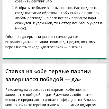
сравнить рейтинг Эло.
Выбрать не более 3 шахматистов. Распределить
средства таким образом, чтобы выйти в плюс при
любом раскладе (но если все три варианта пари
окажутся неудачными, то беттор все равно уйдет в
минус).
Обычно турниры выигрывают самые умные
интеллектуалы. Сенсации происходят редко, поэтому
вероятность захода «долгосрока» — высокая.
Ставка на «обе первые партии
завершатся победой — да»
Рекомендуем рассмотреть вариант «обе партии
завершатся победой — да». Букмекеры любят такие
исходы и предлагают высокие коэффициенты. В линии
можно найти котировки выше 6.00 — таким подарком