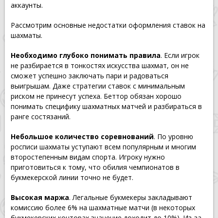
аккаунты.
Рассмотрим основные недостатки оформления ставок на
шахматы.
Необходимо глубоко понимать правила
. Если игрок
не разбирается в тонкостях искусства шахмат, он не
сможет успешно заключать пари и радоваться
выигрышам. Даже стратегии ставок с минимальным
риском не принесут успеха. Беттор обязан хорошо
понимать специфику шахматных матчей и разбираться в
ранге состязаний.
Небольшое количество соревнований
. По уровню
росписи шахматы уступают всем популярным и многим
второстепенным видам спорта. Игроку нужно
приготовиться к тому, что обилия чемпионатов в
букмекерской линии точно не будет.
Высокая маржа
. Легальные букмекеры закладывают
комиссию более 6% на шахматные матчи (в некоторых
букмекерских конторах значение доходит до 10%). Из-за