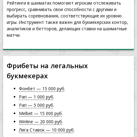
Рейтинги в шахматах помогают игрокам отслеживать
прогресс, сравнивать свои способности с другими и
выбирать соревнования, соответствующие их уровню
игры. Инструмент также важен для букмекерских контор,
аналитиков и бетторов, делающих ставки на шахматные
матчи.
Фрибеты на легальных
букмекерах
Фонбет — 15 000 руб
.
Pari — 1 000 руб
.
Pari — 5 000 руб
.
Melbet — 15 000 руб
.
Winline — 20 000 руб
.
Лига Ставок — 10 000 руб
.