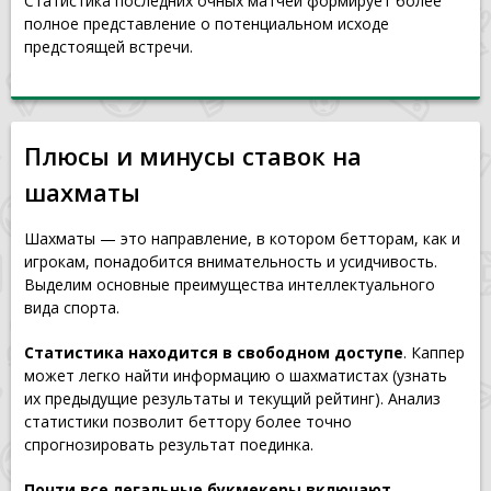
Статистика последних очных матчей формирует более
полное представление о потенциальном исходе
предстоящей встречи.
Плюсы и минусы ставок на
шахматы
Шахматы — это направление, в котором бетторам, как и
игрокам, понадобится внимательность и усидчивость.
Выделим основные преимущества интеллектуального
вида спорта.
Статистика находится в свободном доступе
. Каппер
может легко найти информацию о шахматистах (узнать
их предыдущие результаты и текущий рейтинг). Анализ
статистики позволит беттору более точно
спрогнозировать результат поединка.
Почти все легальные букмекеры включают