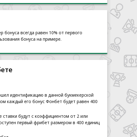
р бонуса всегда равен 10% от первого
льзования бонуса на примере.
бете
рошел идентификацию в данной букмекерской
зом каждый его бонус Фонбет будет равен 400
е ставки будут с коэффициентом от 2 или
доступен первый фрибет размером в 400 единиц