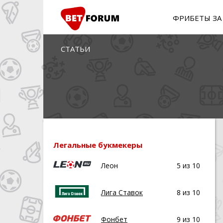
ФРИБЕТЫ ЗА
СТАТЬИ
Легальные букмекеры
Леон
5 из 10
Лига Ставок
8 из 10
Фонбет
9 из 10