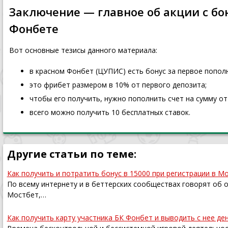
Заключение — главное об акции с бо
Фонбете
Вот основные тезисы данного материала:
в красном Фонбет (ЦУПИС) есть бонус за первое попол
это фрибет размером в 10% от первого депозита;
чтобы его получить, нужно пополнить счет на сумму от 
всего можно получить 10 бесплатных ставок.
Другие статьи по теме:
Как получить и потратить бонус в 15000 при регистрации в Мо
По всему интернету и в беттерских сообществах говорят об 
Мостбет,…
Как получить карту участника БК Фонбет и выводить с нее де