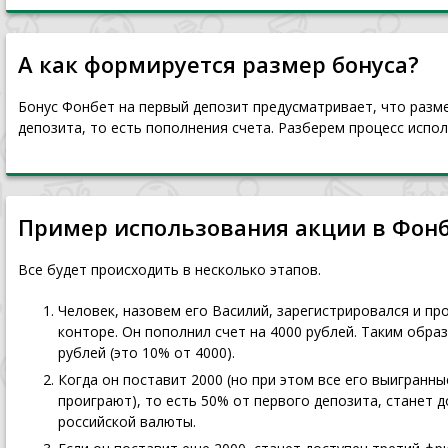
А как формируется размер бонуса?
Бонус Фонбет на первый депозит предусматривает, что разме
депозита, то есть пополнения счета. Разберем процесс испо
Пример использования акции в Фон
Все будет происходить в несколько этапов.
Человек, назовем его Василий, зарегистрировался и п
конторе. Он пополнил счет на 4000 рублей. Таким обра
рублей (это 10% от 4000).
Когда он поставит 2000 (но при этом все его выигранны
проиграют), то есть 50% от первого депозита, станет 
российской валюты.