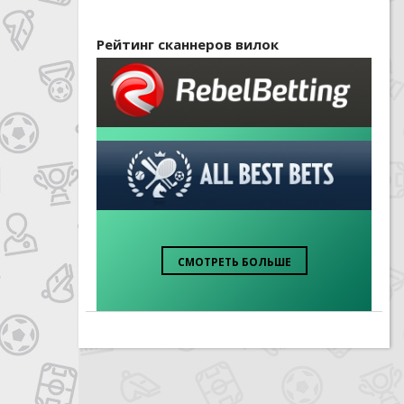
Рейтинг сканнеров вилок
СМОТРЕТЬ БОЛЬШЕ