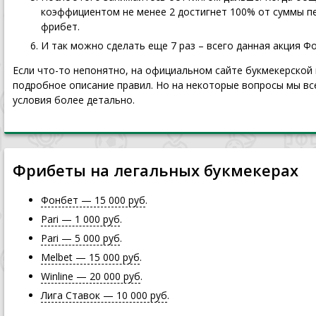
коэффициентом не менее 2 достигнет 100% от суммы пе
фрибет.
И так можно сделать еще 7 раз – всего данная акция Ф
Если что-то непонятно, на официальном сайте букмекерской 
подробное описание правил. Но на некоторые вопросы мы вс
условия более детально.
Фрибеты на легальных букмекерах
Фонбет — 15 000 руб
.
Pari — 1 000 руб
.
Pari — 5 000 руб
.
Melbet — 15 000 руб
.
Winline — 20 000 руб
.
Лига Ставок — 10 000 руб
.