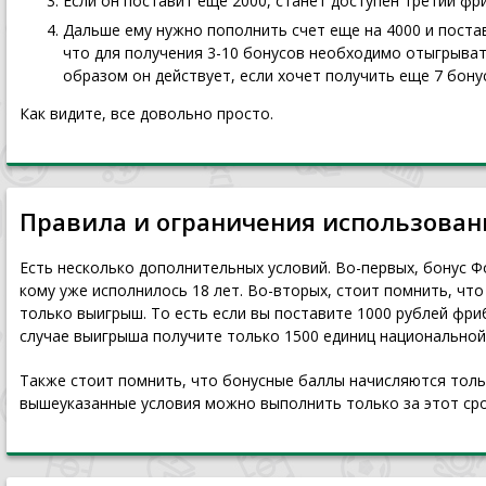
Если он поставит еще 2000, станет доступен третий фр
Дальше ему нужно пополнить счет еще на 4000 и постав
что для получения 3-10 бонусов необходимо отыгрыват
образом он действует, если хочет получить еще 7 бону
Как видите, все довольно просто.
Правила и ограничения использован
Есть несколько дополнительных условий. Во-первых, бонус Ф
кому уже исполнилось 18 лет. Во-вторых, стоит помнить, что
только выигрыш. То есть если вы поставите 1000 рублей фри
случае выигрыша получите только 1500 единиц национальной 
Также стоит помнить, что бонусные баллы начисляются тольк
вышеуказанные условия можно выполнить только за этот ср