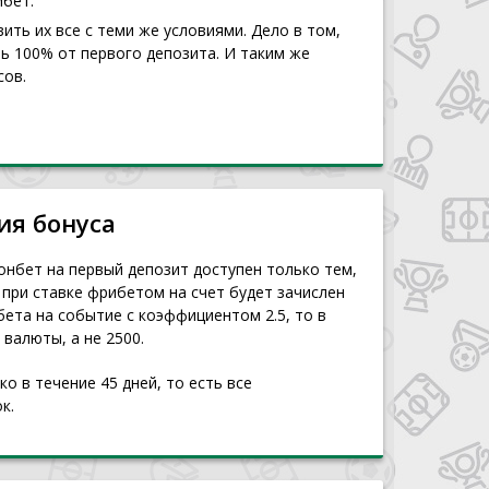
ибет.
ить их все с теми же условиями. Дело в том,
ь 100% от первого депозита. И таким же
сов.
ия бонуса
онбет на первый депозит доступен только тем,
 при ставке фрибетом на счет будет зачислен
бета на событие с коэффициентом 2.5, то в
валюты, а не 2500.
о в течение 45 дней, то есть все
ок.