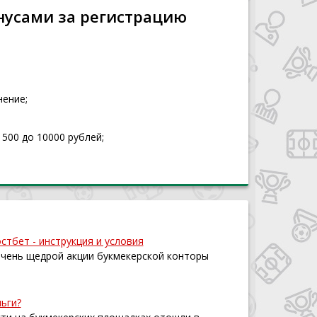
нусами за регистрацию
нение;
500 до 10000 рублей;
стбет - инструкция и условия
очень щедрой акции букмекерской конторы
ньги?