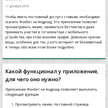
17 декабря 2018
Чтобы иметь постоянный доступ к ставкам, необходимо
скачать Фонбет на Андроид. Это приложение позволит
просматривать линию, заниматься беттингом и даже
принимать участие в тотализаторе с мобильного
устройства, при этом экономя трафик. Довольно нужная
вещь, особенно для тех, у кого интернет не безлимитный.
А теперь обо всем этом более подробно.
Какой функционал у приложения,
для чего оно нужно?
Приложение Фонбет на Андроид позволяет выполнять
следующие функции:
Просматривать линию. На главной странице