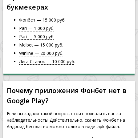
букмекерах
Фонбет — 15 000 руб
.
Pari — 1 000 руб
.
Pari — 5 000 руб
.
Melbet — 15 000 руб
.
Winline — 20 000 руб
.
Лига Ставок — 10 000 руб
.
Почему приложения Фонбет нет в
Google Play?
Если вы задали такой вопрос, стоит похвалить вас за
наблюдательность! Действительно, скачать Фонбет на
Андроид бесплатно можно только в виде .apk файла.