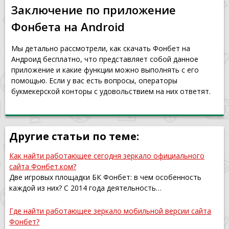
Заключение по приложение
Фонбета на Android
Мы детально рассмотрели, как скачать Фонбет на
Андроид бесплатно, что представляет собой данное
приложение и какие функции можно выполнять с его
помощью. Если у вас есть вопросы, операторы
букмекерской конторы с удовольствием на них ответят.
Другие статьи по теме:
Как найти работающее сегодня зеркало официального
сайта Фонбет.ком?
Две игровых площадки БК Фонбет: в чем особенность
каждой из них? С 2014 года деятельность…
Где найти работающее зеркало мобильной версии сайта
Фонбет?