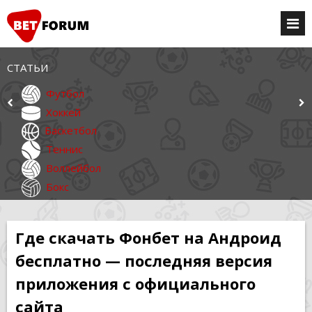
СТАТЬИ
Футбол
Хоккей
Баскетбол
Теннис
Воллейбол
Бокс
Где скачать Фонбет на Андроид
бесплатно — последняя версия
приложения с официального
сайта