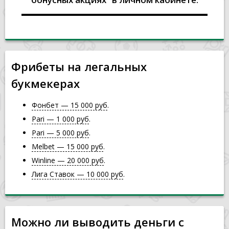
Фрибеты на легальных
букмекерах
Фонбет — 15 000 руб
.
Pari — 1 000 руб
.
Pari — 5 000 руб
.
Melbet — 15 000 руб
.
Winline — 20 000 руб
.
Лига Ставок — 10 000 руб
.
Можно ли выводить деньги с