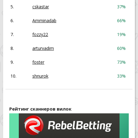
5.
cskastar
37%
6.
Amminadab
66%
7.
fozzy22
19%
8.
arturvadim
60%
9.
foster
73%
10.
shnurok
33%
Рейтинг сканнеров вилок