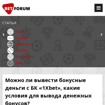
СТАТЬИ
Футбол
Хоккей
Баскетбол
Теннис
Воллейбол
Бокс
Можно ли вывести бонусные
деньги с БК «1Xbet», какие
условия для вывода денежных
бонусов?