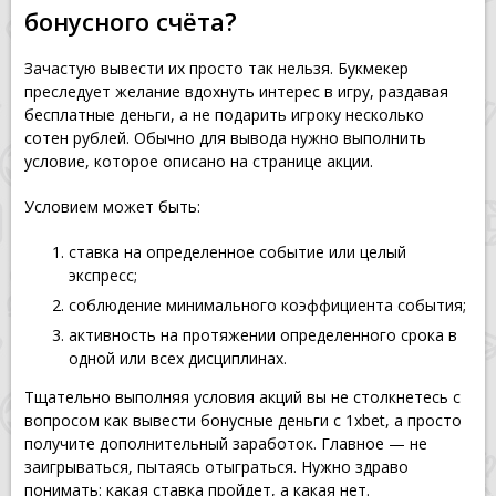
бонусного счёта?
Зачастую вывести их просто так нельзя. Букмекер
преследует желание вдохнуть интерес в игру, раздавая
бесплатные деньги, а не подарить игроку несколько
сотен рублей. Обычно для вывода нужно выполнить
условие, которое описано на странице акции.
Условием может быть:
ставка на определенное событие или целый
экспресс;
соблюдение минимального коэффициента события;
активность на протяжении определенного срока в
одной или всех дисциплинах.
Тщательно выполняя условия акций вы не столкнетесь с
вопросом как вывести бонусные деньги с 1xbet, а просто
получите дополнительный заработок. Главное — не
заигрываться, пытаясь отыграться. Нужно здраво
понимать: какая ставка пройдет, а какая нет.