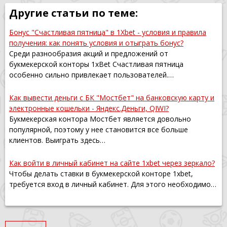
Другие статьи по теме:
Бонус "Счастливая пятница" в 1Xbet - условия и правила
получения: как понять условия и отыграть бонус?
Среди разнообразия акций и предложений от
букмекерской конторы 1xBet Счастливая пятница
особенно сильно привлекает пользователей.…
Как вывести деньги с БК "Мостбет" на банковскую карту и
электронные кошельки - Яндекс.Деньги, QIWI?
Букмекерская контора Мостбет является довольно
популярной, поэтому у нее становится все больше
клиентов. Выиграть здесь…
Как войти в личный кабинет на сайте 1xbet через зеркало?
Чтобы делать ставки в букмекерской конторе 1xbet,
требуется вход в личный кабинет. Для этого необходимо…